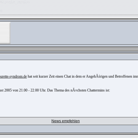
OM phpkit_session
ed
ourette-syndrom.de
hat seit kurzer Zeit einen Chat in dem er AngehĂśrigen und Betroffenen i
ust 2005 von 21.00 - 22.00 Uhr. Das Thema des nĂ¤chsten Chattermins ist:
News empfehlen