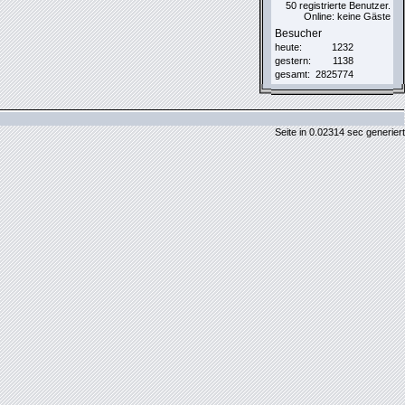
50 registrierte Benutzer.
Online: keine Gäste
Besucher
heute:
1232
gestern:
1138
gesamt:
2825774
Seite in 0.02314 sec generiert