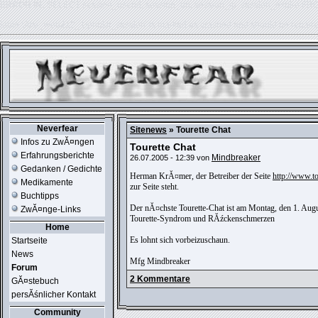
ERROR IN:
SELECT session_userid, session_url, session_ip, session_expire FR
table './usr_web212_1/phpkit_session' is marked as crashed and should be repair
Neverfear
Sitenews
» Tourette Chat
Infos zu ZwĂ¤ngen
Tourette Chat
Erfahrungsberichte
Mindbreaker
26.07.2005 - 12:39 von
Gedanken / Gedichte
Herman KrĂ¤mer, der Betreiber der Seite
http://www.t
Medikamente
zur Seite steht.
Buchtipps
Der nĂ¤chste Tourette-Chat ist am Montag, den 1. Aug
ZwĂ¤nge-Links
Tourette-Syndrom und RĂźckenschmerzen
Home
Es lohnt sich vorbeizuschaun.
Startseite
News
Mfg Mindbreaker
Forum
2 Kommentare
GĂ¤stebuch
persĂśnlicher Kontakt
Community