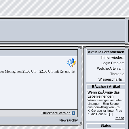
Aktuelle Forenthemen
Immer wieder...
Login Problem
Welche Arten an..
mmer Montag von 21:00 Uhr - 22:00 Uhr mit Rat und Tat
Therapie
Wissenschaftlic..
BĂźcher / Artikel
Wenn ZwĂ¤nge das
Leben einengen
Wenn Zwänge das Leben
einengen Eine Szene
aus dem Alltag von Frau
K. Gerade ist hinter Frau
Druckbare Version
K. die Haust&u [..]
mehr
Newsarchiv
Status