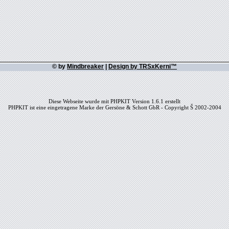
© by
Mindbreaker
|
Design by TRSxKerni™
Diese Webseite wurde mit PHPKIT Version 1.6.1 erstellt
PHPKIT ist eine eingetragene Marke der Gersöne & Schott GbR - Copyright Š 2002-2004