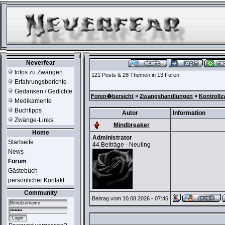
Neverfear
Infos zu Zwängen
121 Posts & 28 Themen in 13 Foren
Erfahrungsberichte
Gedanken / Gedichte
Foren�bersicht
»
Zwangshandlungen
»
Kontroll
Medikamente
Buchtipps
Autor
Information
Zwänge-Links
Mindbreaker
Home
Administrator
Startseite
44 Beiträge - Neuling
News
Forum
Gästebuch
persönlicher Kontakt
Community
Beitrag vom 10.08.2026 - 07:46