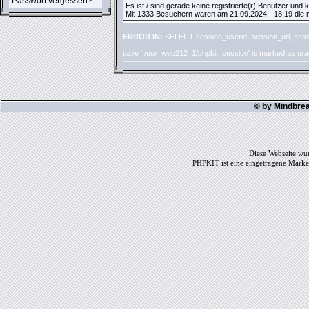
Passwort vergessen?
Es ist / sind gerade keine registrierte(r) Benutzer und
Mit 1333 Besuchern waren am 21.09.2024 - 18:19 die me
ERROR IN:
SELECT session_userid, session_url, sess
table './usr_web212_1/phpkit_session' is marked as cr
© by
Mindbre
Diese Webseite wur
PHPKIT ist eine eingetragene Mark