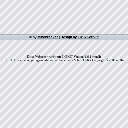
© by
Mindbreaker
|
Design by TRSxKerni™
Diese Webseite wurde mit PHPKIT Version 1.6.1 erstellt
PHPKIT ist eine eingetragene Marke der Gersöne & Schott GbR - Copyright Š 2002-2004