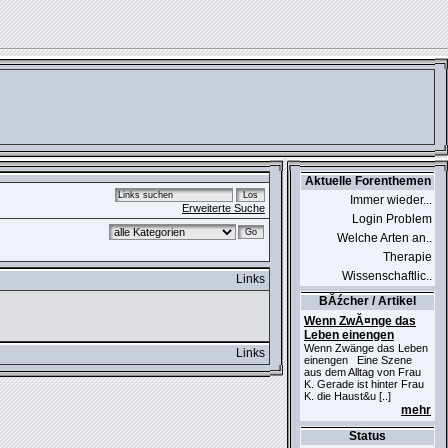
Aktuelle Forenthemen
Immer wieder...
Erweiterte Suche
Login Problem
Welche Arten an..
Therapie
Wissenschaftlic..
Links
BĂźcher / Artikel
Wenn ZwĂ¤nge das
Leben einengen
Wenn Zwänge das Leben
Links
einengen Eine Szene
aus dem Alltag von Frau
K. Gerade ist hinter Frau
K. die Haust&u [..]
mehr
Status