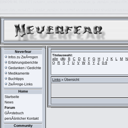
ERROR IN:
SELECT session_userid, session_url, session_ip, session_expire FR
table './usr_web212_1/phpkit_session' is marked as crashed and should be repair
Neverfear
Titelauswahl:
Infos zu ZwĂ¤ngen
alle
A
B
C
D
E
F
G
H
I
J
K
L
M
N
(
)
Erfahrungsberichte
Q
R
S
T
U
V
W
X
Y
Z
0-9
Gedanken / Gedichte
Medikamente
Buchtipps
Links
» Übersicht
ZwĂ¤nge-Links
Home
Startseite
News
Forum
GĂ¤stebuch
persĂśnlicher Kontakt
Community