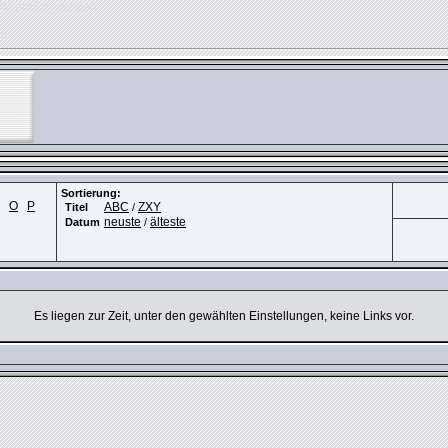
OM phpkit_session
ed
Sortierung:
O
P
ABC
ZXY
Titel
/
neuste
älteste
Datum
/
Es liegen zur Zeit, unter den gewählten Einstellungen, keine Links vor.